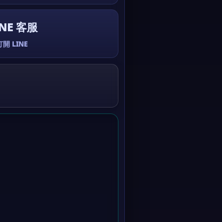
NE 客服
開 LINE