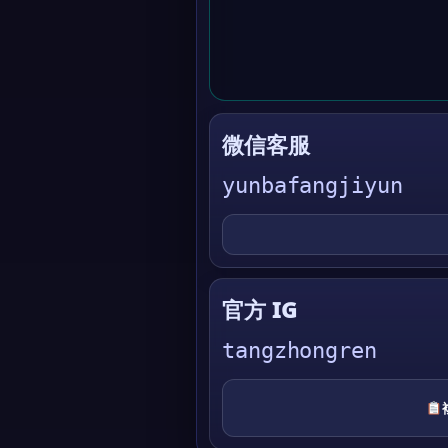
微信客服
yunbafangjiyun
官方 IG
tangzhongren