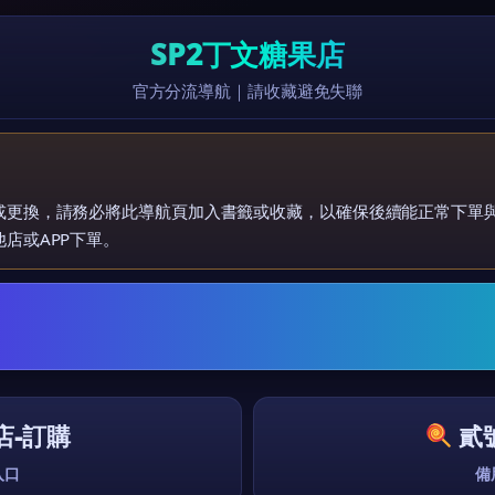
SP2丁文糖果店
官方分流導航｜請收藏避免失聯
或更換，請務必將此導航頁加入書籤或收藏，以確保後續能正常下單
店或APP下單。
店-訂購
貳
入口
備