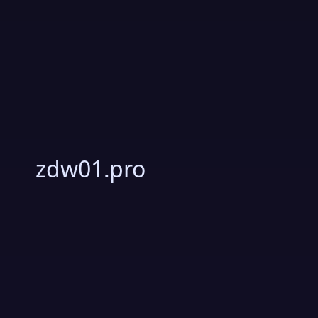
zdw01.pro